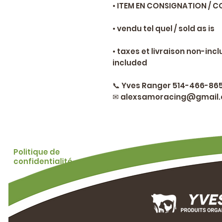
• ITEM EN CONSIGNATION / 
• vendu tel quel / sold as is
• taxes et livraison non-inc
included
📞 Yves Ranger 514-466-86
✉ alexsamoracing@gmail
Politique de
confidentialité