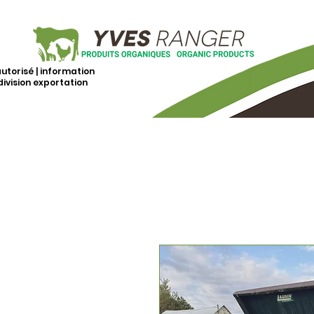
autorisé | information
division exportation