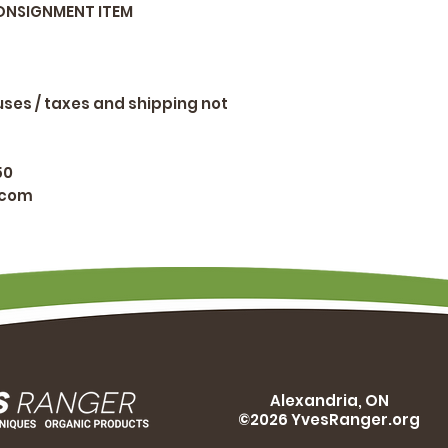
CONSIGNMENT ITEM
luses / taxes and shipping not
50
.com
Alexandria, ON
©2026 YvesRanger.org