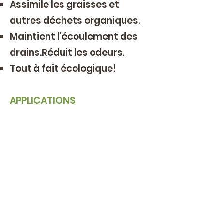
Assimile les graisses et
autres déchets organiques.
Maintient l'écoulement des
drains.Réduit les odeurs.
Tout à fait écologique!
APPLICATIONS
L'entretien du reservoir:
vider le reservoir à déchets
organiques et deposer 1
comprimé VR directement
dans la toilette. Laisser
dissoudre 3-4 minutes et
tirer la chasse d'eau. Les